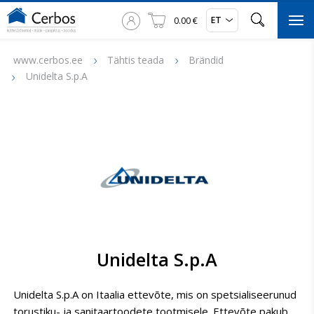



ET
0.00 €

www.cerbos.ee
Tähtis teada
Brändid
Unidelta S.p.A
Unidelta S.p.A
Unidelta S.p.A on Itaalia ettevõte, mis on spetsialiseerunud
torustiku- ja sanitaartoodete tootmisele. Ettevõte pakub