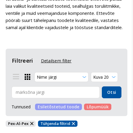
laia valikut kvaliteetseid tooteid, sealhulgas toruliitmikke,
ventiile ja muid veemajanduse komponente. Ettevõte
pöörab suurt tähelepanu toodete kvaliteedile, vastates
samal ajal klientide vajadustele ja tööstuse standarditele.
Filtreeri
Detailsem filter


Otsi
Tunnused
Esiletõstetud toode
Lõpumüük
Pex-Al-Pex
Tühjenda filtrid

