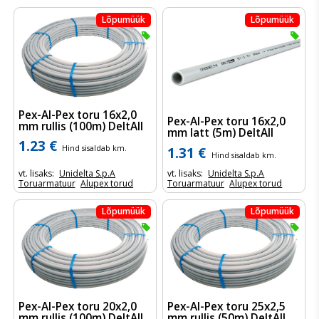
Lõpumüük
Lõpumüük


Pex-Al-Pex toru 16x2,0
Pex-Al-Pex toru 16x2,0
mm rullis (100m) DeltAll
mm latt (5m) DeltAll
1.23 €
1.31 €
Hind sisaldab km.
Hind sisaldab km.
vt. lisaks:
Unidelta S.p.A
vt. lisaks:
Unidelta S.p.A
Toruarmatuur
Alupex torud
Toruarmatuur
Alupex torud
Lõpumüük
Lõpumüük


Pex-Al-Pex toru 20x2,0
Pex-Al-Pex toru 25x2,5
mm rullis (100m) DeltAll
mm rullis (50m) DeltAll