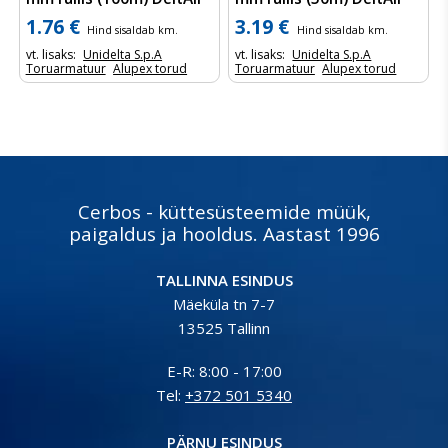
1.76 €
3.19 €
Hind sisaldab km.
Hind sisaldab km.
vt. lisaks:
Unidelta S.p.A
vt. lisaks:
Unidelta S.p.A
Toruarmatuur
Alupex torud
Toruarmatuur
Alupex torud
Cerbos - küttesüsteemide müük,
paigaldus ja hooldus. Aastast 1996
TALLINNA ESINDUS
Mäeküla tn 7-7
13525 Tallinn
E-R: 8:00 - 17:00
Tel:
+372 501 5340
PÄRNU ESINDUS