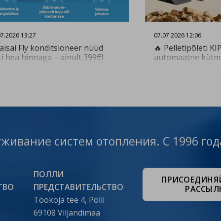
07.2026 13:27
07.07.2026 12:06
aisai Fly konditsioneer nüüd
🔥 Pelletipõleti KI
ti hea hinnaga – ainult 399€!
automaatne kütmi
genud Cerbose paigaldajad
Pelletipõleti KIPI 
avad kiire ja kvaliteetse
automaatselt ega 
igalduse. Küsi paigalduse
järelevalvet. Pelle
kkumist 👇
varustatud juhts
tps://www.cerbos.ee/et/paring?
tagab põleti opti
nstall Vaata toodet 👇
lähtudes kasutaja
eerid-
tps://www.cerbos.ee/
töörežiimist ning 
onditsioneer-kaisai-fly-09-26-
👉 Vaata tooteid si
уживание систем отопления. С 1996 год
-3…
https://www.cerbos
42-c…
ПОЛЛИ
ПРИСОЕДИНЯЙ
ТВО
ПРЕДСТАВИТЕЛЬСТВО
РАССЫЛ
Töökoja tee 4, Polli
69108 Viljandimaa