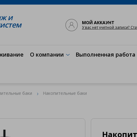
аж и

систем
МОЙ АККАУНТ
У вас нет учетной записи? Ст
живание
О компании
Выполненная работа

пительные баки
Накопительные баки
Накопите