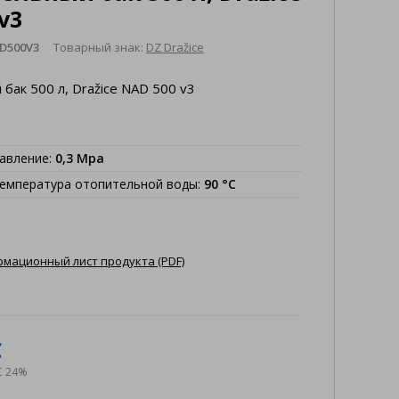
v3
D500V3
Товарный знак:
DZ Dražice
бак 500 л, Dražice NAD 500 v3
давление
:
0,3
Mpa
емпература отопительной воды
:
90
°C
мационный лист продукта (PDF)
€
С 24%