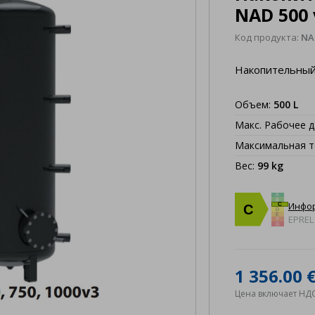
NAD 500 
Код продукта:
NA
Накопительный 
Объем
:
500
L
Макс. Рабочее 
Максимальная т
Вес
:
99
kg
A
B
Инфор
C
C
D
E
EPREL
F
G
1 356.00 
Цена включает НД