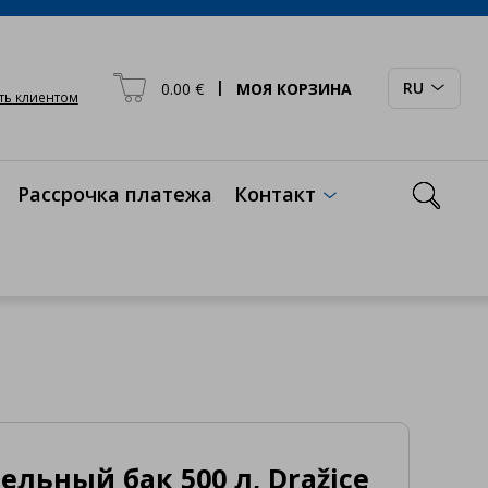

|
RU
0.00 €
МОЯ КОРЗИНА

ать клиентом

Рассрочка платежа
Контакт

льный бак 500 л, Dražice