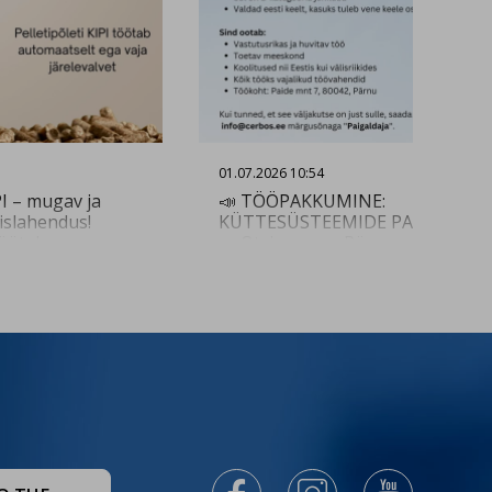
01.07.2026 10:54
PI – mugav ja
📣 TÖÖPAKKUMINE:
slahendus!
KÜTTESÜSTEEMIDE PAIGALDAJA
töötab
📣 Otsime oma Pärnu meeskond
ei vaja
kogenud küttesüsteemide
tipõleti on
paigaldajat, kes on valmis uusi
eadmega, mis
väljakutseid vastu võtma ja soovi
maalse töötamise
töötada huvitavas ja mitmekesis
 poolt etteantud
keskkonnas! Sinu igapäevatööks
parameetritest.
on erinevate küttesüsteemide
it:
paigaldustööd üle terve Eesti. Si
.ee/et/tootevalik/pelletipoletid-
ootavad koolitusvõimalused nii
Eestis kui välisriikides, kõik
vajalikud töövahendid ning toeta
meeskond! Huvitatud? 💻Saada