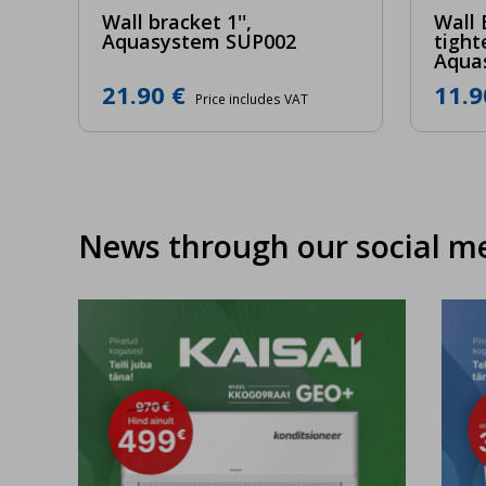
Wall bracket 1'',
Wall 
Aquasystem SUP002
tight
Aquas
21.90 €
11.9
Price includes VAT
News through our social m