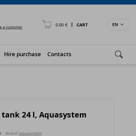

|
EN
0.00 €
CART

e a customer

Hire purchase
Contacts
 tank 24 l, Aquasystem
4
Brand:
Aquasystem