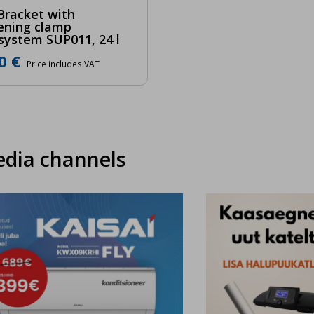
Bracket with
ening clamp
ystem SUP011, 24 l
0 €
Price includes VAT
edia channels