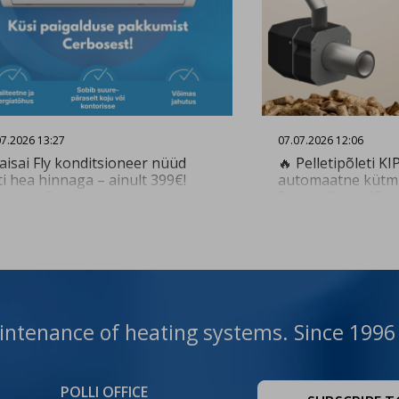
07.2026 13:27
07.07.2026 12:06
aisai Fly konditsioneer nüüd
🔥 Pelletipõleti KI
ti hea hinnaga – ainult 399€!
automaatne kütmi
genud Cerbose paigaldajad
Pelletipõleti KIPI 
avad kiire ja kvaliteetse
automaatselt ega 
igalduse. Küsi paigalduse
järelevalvet. Pelle
kkumist 👇
varustatud juhts
tps://www.cerbos.ee/et/paring?
tagab põleti opti
nstall Vaata toodet 👇
lähtudes kasutaja
eerid-
tps://www.cerbos.ee/
töörežiimist ning 
onditsioneer-kaisai-fly-09-26-
👉 Vaata tooteid si
maintenance of heating systems. Since 1996
-3…
https://www.cerbos
42-c…
POLLI OFFICE