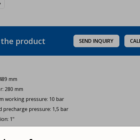

t the product
SEND INQUIRY
CAL
 489 mm
r: 280 mm
 working pressure: 10 bar
d precharge pressure: 1,5 bar
on: 1"
 temperature: -10 °C, +100 °C