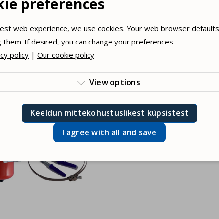
ie preferences
STEM CATALOGUE
best web experience, we use cookies. Your web browser defaults
LATION AND OPERATING INSTRUCTIONS
 them. If desired, you can change your preferences.
cy policy
|
Our cookie policy
View options

se technical cookies that are necessary for the functioning of th
Keeldun mittekohustuslikest küpsistest
site. Lawful mandatory cookies.
I agree with all and save
ree with statistical cookies. They allow tracking, for example, web 
ree to feedback cookies. We use them for personalized advertisi
ent for you.
ree with personalization cookies. We use them to save your pref
I agree an