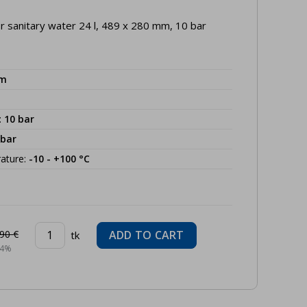
r sanitary water 24 l, 489 x 280 mm, 10 bar
m
:
10
bar
bar
ature
:
-10 - +100
°C
90 €
ADD TO CART
tk
24%