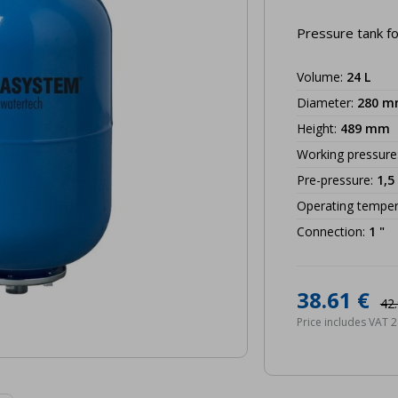
Pressure tank fo
Volume
:
24
L
Diameter
:
280
m
Height
:
489
mm
Working pressure
Pre-pressure
:
1,5
Operating temper
Connection
:
1
"
38.61 €
42.
Price includes VAT 