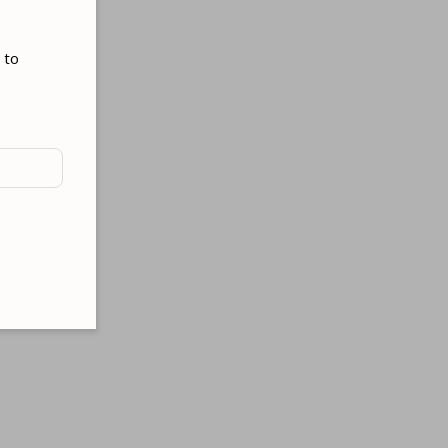
 to
e
traffic.
ng
erences.
d save