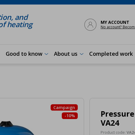
tion, and

f heating
MY ACCOUNT
No account? Becom
Good to know
About us
Completed work


Campaign
Pressure
-10%
VA24
Product code:
VA2