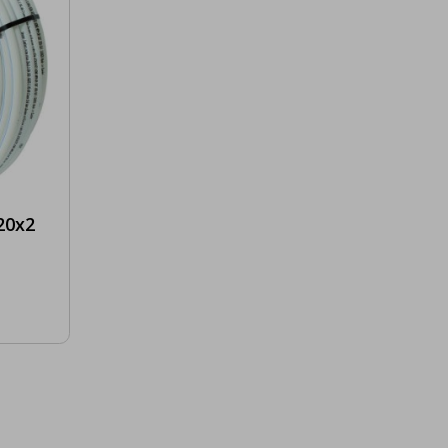
mme
llenna
20x2