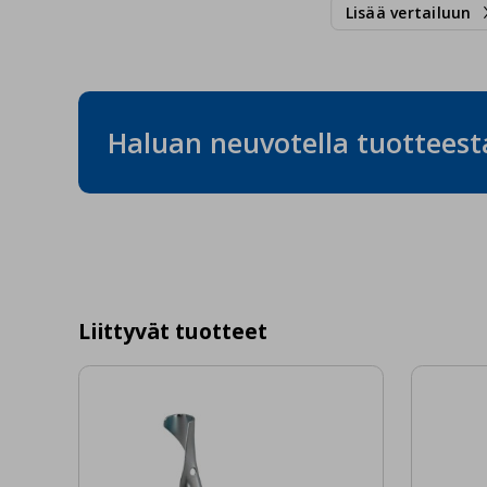
Lisää vertailuun
Haluan neuvotella tuotteest
Liittyvät tuotteet