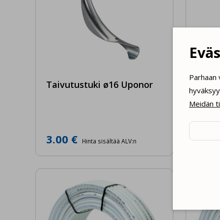
Eväs
Parhaan 
Taivutustuki ø16 Uponor
Taivu
hyväksyy 
Meidän t
3.00 €
3.70
Hinta sisältää ALV:n
Käy
toim
Hyvä
seu
Hyvä