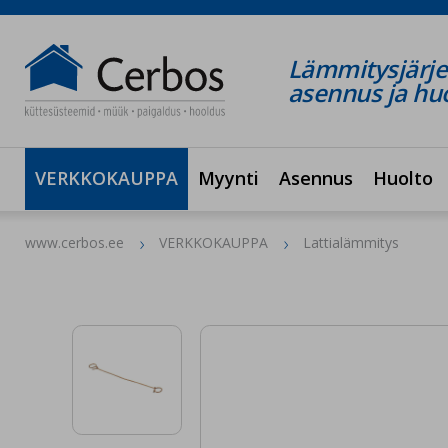
Lämmitysjärje
asennus ja hu
VERKKOKAUPPA
Myynti
Asennus
Huolto
www.cerbos.ee
VERKKOKAUPPA
Lattialämmitys