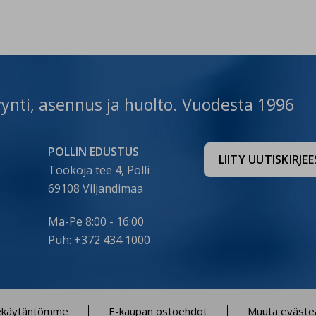
avad kiire ja kvaliteetse
automaatselt ega 
igalduse. Küsi paigalduse
järelevalvet. Pelle
kkumist 👇
varustatud juhts
tps://www.cerbos.ee/et/paring?
tagab põleti opti
nstall Vaata toodet 👇
lähtudes kasutaja
eerid-
tps://www.cerbos.ee/
töörežiimist ning 
onditsioneer-kaisai-fly-09-26-
👉 Vaata tooteid si
ynti, asennus ja huolto. Vuodesta 1996
-3…
https://www.cerbos
42-c…
POLLIN EDUSTUS
LIITY UUTISKIRJE
Töökoja tee 4, Polli
69108 Viljandimaa
Ma-Pe 8:00 - 16:00
Puh:
+372 434 1000
ekäytäntömme
E-kaupan ostoehdot
Muuta evästea