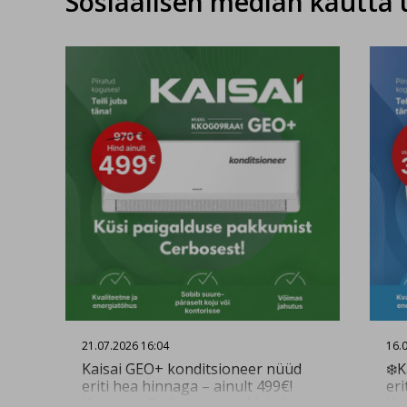
Sosiaalisen median kautta 
21.07.2026 16:04
16.
Kaisai GEO+ konditsioneer nüüd
❄️K
eriti hea hinnaga – ainult 499€!
eri
Kogenud Cerbose paigaldajad
Ko