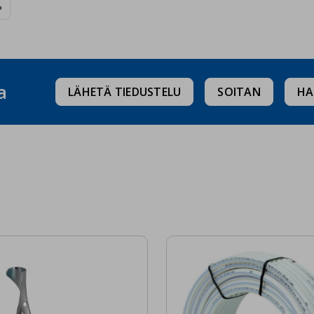

a
LÄHETÄ TIEDUSTELU
SOITAN
HA