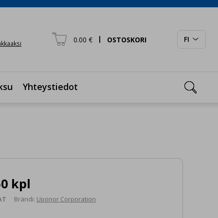

|
FI
0.00 €
OSTOSKORI

iakkaaksi

ksu
Yhteystiedot
0 kpl
AT
Brändi:
Uponor Corporation