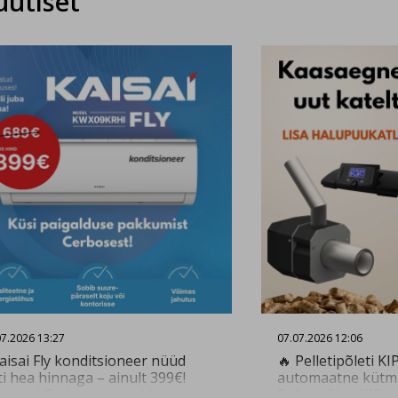
uutiset
07.2026 13:27
07.07.2026 12:06
aisai Fly konditsioneer nüüd
🔥 Pelletipõleti KI
ti hea hinnaga – ainult 399€!
automaatne kütmi
genud Cerbose paigaldajad
Pelletipõleti KIPI 