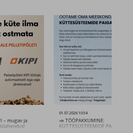
01.07.2026 10:54
PI – mugav ja
📣 TÖÖPAKKUMINE:
slahendus!
KÜTTESÜSTEEMIDE PAIGALDAJA
töötab
📣 Otsime oma Pärnu meeskond