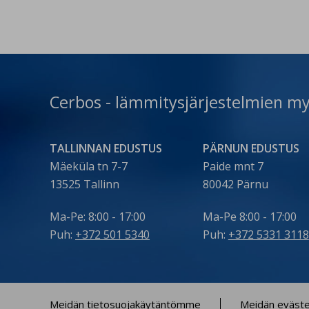
tagavad kiire ja kvaliteetse
tag
paigalduse. Küsi paigalduse
pa
pakkumist 👇
pa
https://www.cerbos.ee/et/paring?
ht
t=install Vaata toodet 👇
t=i
https://www.cerbos.ee/et/tootevalik/konditsion
ht
271-c…
…/k
Cerbos - lämmitysjärjestelmien my
09
TALLINNAN EDUSTUS
PÄRNUN EDUSTUS
Mäeküla tn 7-7
Paide mnt 7
13525 Tallinn
80042 Pärnu
Ma-Pe: 8:00 - 17:00
Ma-Pe 8:00 - 17:00
Puh:
+372 501 5340
Puh:
+372 5331 3118
Meidän tietosuojakäytäntömme
Meidän eväst