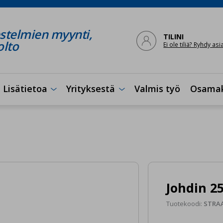
stelmien myynti,

TILINI
olto
Ei ole tiliä? Ryhdy as
Lisätietoa
Yrityksestä
Valmis työ
Osama


Johdin 25
Tuotekoodi:
STRA