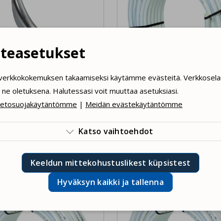
teasetukset
verkkokokemuksen takaamiseksi käytämme evästeitä. Verkkosela
tustuki ø20 Uponor
ne oletuksena. Halutessasi voit muuttaa asetuksiasi.
ietosuojakäytäntömme
|
Meidän evästekäytäntömme
Lattialämmitysputki 
mm, 240 m, Uponor
Comfort Pipe Plus
Katso vaihtoehdot

 €
1.51 €
Hinta sisältää ALV:n
Hinta sisältää ALV:n
tämme teknisiä evästeitä, jotka ovat välttämättömiä verkkosivus
Keeldun mittekohustuslikest küpsistest
innalle. Laillisesti pakolliset evästeet.
Hyväksyn kaikki ja tallenna
ksyn tilastolliset evästeet. Ne mahdollistavat esimerkiksi verkko
rannan.
ksyn palautepalautteen evästeet. Käytämme niitä sinulle räätälö