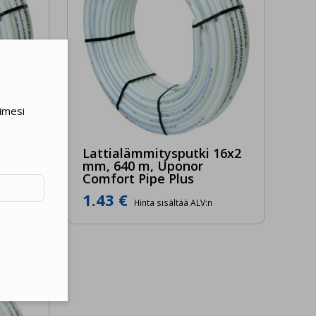
imesi
16x2
Lattialämmitysputki 16x2
mm, 640 m, Uponor
Comfort Pipe Plus
1.43 €
Hinta sisältää ALV:n
ton
liikenteen
ityjen