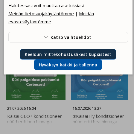
Halutessasi voit muuttaa asetuksiasi.
KÄYTTÖOHJE (ENG) >>
Meidän tietosuojakäytäntömme
|
Meidän
evästekäytäntömme
Sosiaalisen median kautta uutiset
Katso vaihtoehdot

Käytämme teknisiä evästeitä, jotka ovat
Keeldun mittekohustuslikest küpsistest
välttämättömiä verkkosivuston toiminnalle. Laillisesti
pakolliset evästeet.
Hyväksyn kaikki ja tallenna
Hyväksyn tilastolliset evästeet. Ne mahdollistavat
esimerkiksi verkkoliikenteen seurannan.
Hyväksyn palautepalautteen evästeet. Käytämme
niitä sinulle räätälöityjen mainossisältöjen avulla.
Hyväksyn henkilökohtaisointevälineet. Käytämme
21.07.2026 16:04
16.07.2026 13:27
niitä tallentaaksemme mieltymyksesi.
Kaisai GEO+ konditsioneer
❄️Kaisai Fly konditsioneer
nüüd eriti hea hinnaga –
nüüd eriti hea hinnaga –
Hyväksyn ja tallenna
ainult 499€! Kogenud
ainult 399€! Kogenud
Cerbose paigaldajad
Cerbose paigaldajad