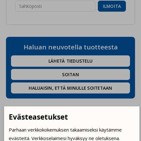
ILMOITA
Haluan neuvotella tuotteesta
LÄHETÄ TIEDUSTELU
SOITAN
HALUAISIN, ETTÄ MINULLE SOITETAAN
Kuvaus
Tiedostot ja ohjeet
Evästeasetukset
Parhaan verkkokokemuksen takaamiseksi käytämme
Mitat (leveys x syvyys x korkeus): 615 x 675 x 1270 mm
evästeitä. Verkkoselaimesi hyväksyy ne oletuksena.