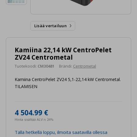
Lisää vertailuun

Kamiina 22,14 kW CentroPelet
ZV24 Centrometal
Tuotekoodi:
CM30481
Brändi:
Centrometal
Kamiina CentroPelet ZV24 5,1-22,14 kW Centrometal.
TILAMISEN
4 504.99 €
Hinta sisältää ALV:n 24%
Tällä hetkellä loppu, ilmoita saatavilla ollessa