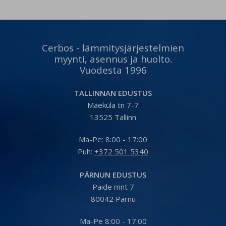
tagavad kiire ja kvaliteetse
tagavad kiire ja kvaliteetse
paigalduse. Küsi paigalduse
paigalduse. Küsi paigalduse
pakkumist 👇
pakkumist 👇
https://www.cerbos.ee/et/paring?
https://www.cerbos.ee/et/pa
t=install Vaata toodet 👇
t=install Vaata toodet 👇
Cerbos - lämmitysjärjestelmien
https://www.cerbos.ee/et/tootevalik/konditsioneerid-
https://www.cerbos.ee/
myynti, asennus ja huolto.
271-c…
…/konditsioneer-kaisai-fly-
Vuodesta 1996
09-26-09-3…
TALLINNAN EDUSTUS
Mäeküla tn 7-7
13525 Tallinn
Ma-Pe: 8:00 - 17:00
Puh:
+372 501 5340
PÄRNUN EDUSTUS
Paide mnt 7
80042 Pärnu
Ma-Pe 8:00 - 17:00