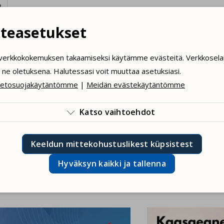

teasetukset
verkkokokemuksen takaamiseksi käytämme evästeitä. Verkkosela
a
LÄHETÄ TIEDUSTELU
SOITAN
HA
ne oletuksena. Halutessasi voit muuttaa asetuksiasi.
ietosuojakäytäntömme
|
Meidän evästekäytäntömme
Katso vaihtoehdot

tämme teknisiä evästeitä, jotka ovat välttämättömiä verkkosivus
Keeldun mittekohustuslikest küpsistest
innalle. Laillisesti pakolliset evästeet.
Hyväksyn kaikki ja tallenna
ksyn tilastolliset evästeet. Ne mahdollistavat esimerkiksi verkko
rannan.
uutiset
ksyn palautepalautteen evästeet. Käytämme niitä sinulle räätälö
ossisältöjen avulla.
äksyn henkilökohtaisointevälineet. Käytämme niitä tallentaakse