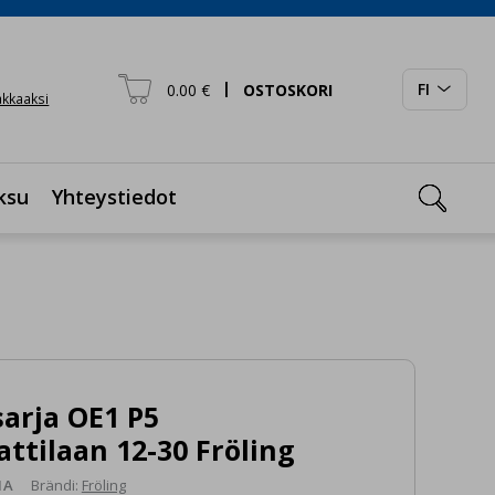

|
FI
0.00 €
OSTOSKORI

iakkaaksi

ksu
Yhteystiedot
arja OE1 P5
attilaan 12-30 Fröling
1A
Brändi:
Fröling