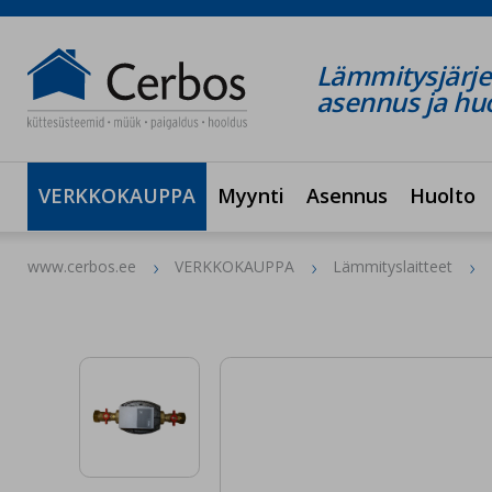
Lämmitysjärje
asennus ja hu
VERKKOKAUPPA
Myynti
Asennus
Huolto
www.cerbos.ee
VERKKOKAUPPA
Lämmityslaitteet