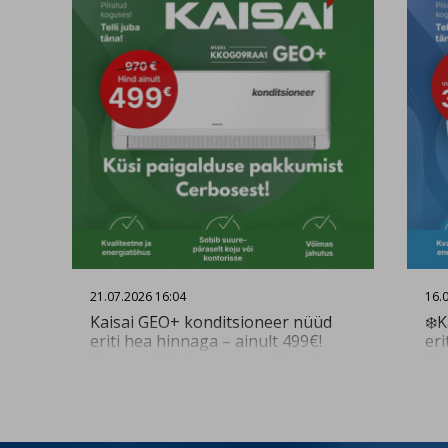
mie
21.07.2026 16:04
16.
Kaisai GEO+ konditsioneer nüüd
❄️K
eriti hea hinnaga – ainult 499€!
eri
Kogenud Cerbose paigaldajad
Ko
tagavad kiire ja kvaliteetse
tag
paigalduse. Küsi paigalduse
pa
pakkumist 👇
pa
https://www.cerbos.ee/et/paring?
ht