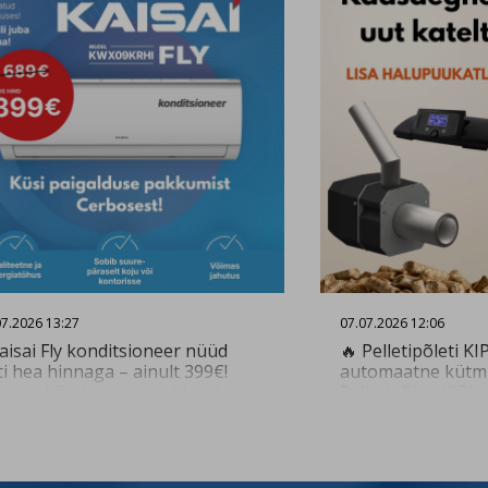
ltymyksesi.
Hyväksyn ja ta
07.2026 13:27
07.07.2026 12:06
aisai Fly konditsioneer nüüd
🔥 Pelletipõleti KI
ti hea hinnaga – ainult 399€!
automaatne kütmi
genud Cerbose paigaldajad
Pelletipõleti KIPI 
avad kiire ja kvaliteetse
automaatselt ega 
igalduse. Küsi paigalduse
järelevalvet. Pelle
kkumist 👇
varustatud juhts
tps://www.cerbos.ee/et/paring?
tagab põleti opti