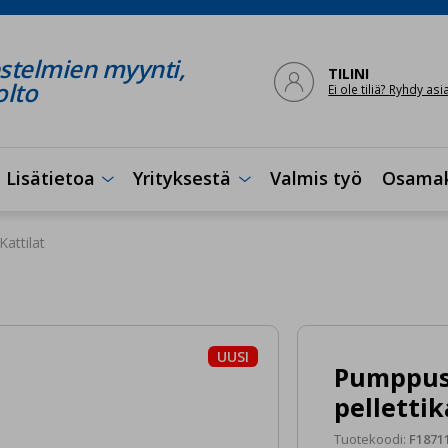
stelmien myynti,

TILINI
olto
Ei ole tiliä? Ryhdy as
Lisätietoa
Yrityksestä
Valmis työ
Osama


Kattilat
UUSI
Pumppus
pellettik
Tuotekoodi:
F1871