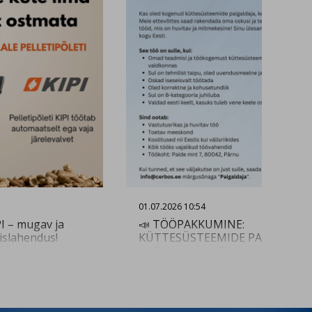
llenna
01.07.2026 10:54
PI – mugav ja
📣 TÖÖPAKKUMINE:
slahendus!
KÜTTESÜSTEEMIDE PAIGALDAJA
töötab
📣 Otsime oma Pärnu meeskond
ei vaja
kogenud küttesüsteemide
tipõleti on
paigaldajat, kes on valmis uusi
eadmega, mis
väljakutseid vastu võtma ja soovi
maalse töötamise
töötada huvitavas ja mitmekesis