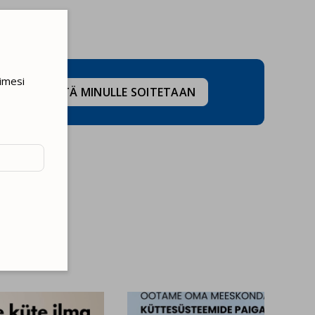
imesi
LUAISIN, ETTÄ MINULLE SOITETAAN
ton
liikenteen
ityjen
mme