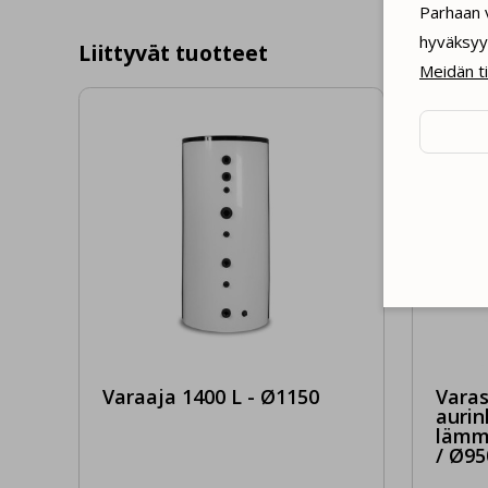
Parhaan 
hyväksyy 
Liittyvät tuotteet
Meidän t
Käy
toim
Hyvä
seu
Hyvä
main
Hyv
mie
Varaaja 1400 L - Ø1150
Varas
auri
lämm
/ Ø95