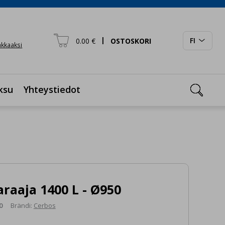

|
FI
0.00 €
OSTOSKORI

iakkaaksi

ksu
Yhteystiedot
raaja 1400 L - Ø950
0
Brändi:
Cerbos