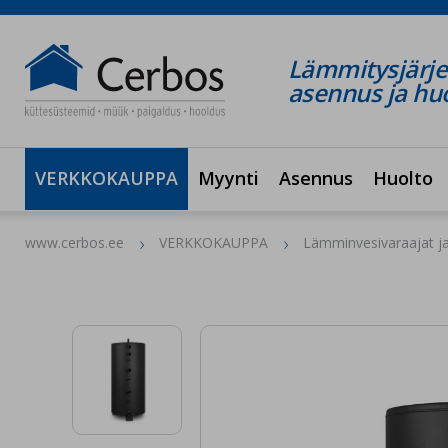
Lämmitysjärje
asennus ja hu
VERKKOKAUPPA
Myynti
Asennus
Huolto
www.cerbos.ee
VERKKOKAUPPA
Lämminvesivaraajat ja