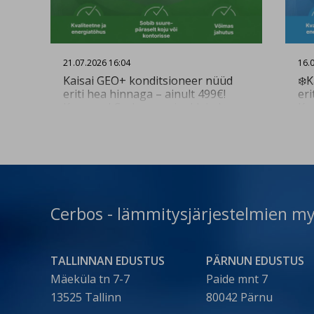
21.07.2026 16:04
16.
Kaisai GEO+ konditsioneer nüüd
❄️K
eriti hea hinnaga – ainult 499€!
eri
Kogenud Cerbose paigaldajad
Ko
tagavad kiire ja kvaliteetse
tag
paigalduse. Küsi paigalduse
pa
pakkumist 👇
pa
https://www.cerbos.ee/et/paring?
ht
t=install Vaata toodet 👇
t=i
https://www.cerbos.ee/et/tootevalik/konditsion
ht
271-c…
…/k
Cerbos - lämmitysjärjestelmien my
09
TALLINNAN EDUSTUS
PÄRNUN EDUSTUS
Mäeküla tn 7-7
Paide mnt 7
13525 Tallinn
80042 Pärnu