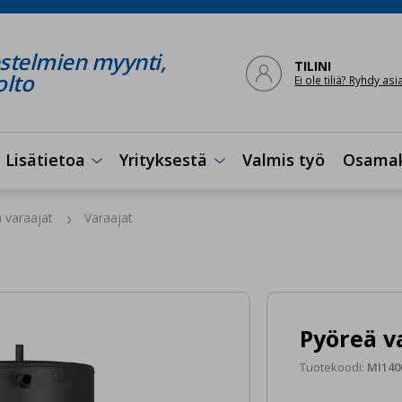
stelmien myynti,

TILINI
olto
Ei ole tiliä? Ryhdy as
Lisätietoa
Yrityksestä
Valmis työ
Osama


 varaajat
Varaajat
Pyöreä va
Tuotekoodi:
MI140