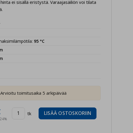
nta ei sisällä eristystä. Varaajasäiliön voi tilata
ä.
r
aksimilämpötila
:
95
°C
m
m
Arvioitu toimitusaika 5 arkipäivää
€
LISÄÄ OSTOSKORIIN
tk
n 24%