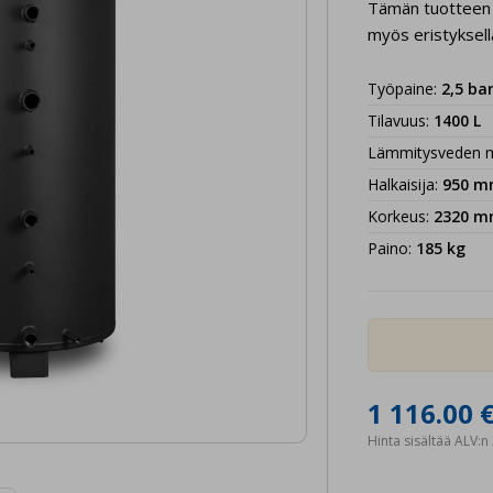
Tämän tuotteen hi
myös eristyksell
Työpaine
:
2,5
ba
Tilavuus
:
1400
L
Lämmitysveden m
Halkaisija
:
950
m
Korkeus
:
2320
m
Paino
:
185
kg
1 116.00 
Hinta sisältää ALV: