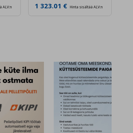
1 323.01 €
ää ALV:n
Hinta sisältää ALV:n