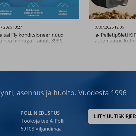
07.2026 13:27
07.07.2026 12:06
aisai Fly konditsioneer nüüd
🔥 Pelletipõleti KI
ti hea hinnaga – ainult 399€!
automaatne kütmi
genud Cerbose paigaldajad
Pelletipõleti KIPI 
avad kiire ja kvaliteetse
automaatselt ega 
igalduse. Küsi paigalduse
järelevalvet. Pelle
kkumist 👇
varustatud juhts
tps://www.cerbos.ee/et/paring?
tagab põleti opti
nstall Vaata toodet 👇
lähtudes kasutaja
eerid-
tps://www.cerbos.ee/
töörežiimist ning 
onditsioneer-kaisai-fly-09-26-
👉 Vaata tooteid si
ynti, asennus ja huolto. Vuodesta 1996
-3…
https://www.cerbos
42-c…
POLLIN EDUSTUS
LIITY UUTISKIRJE
Töökoja tee 4, Polli
69108 Viljandimaa