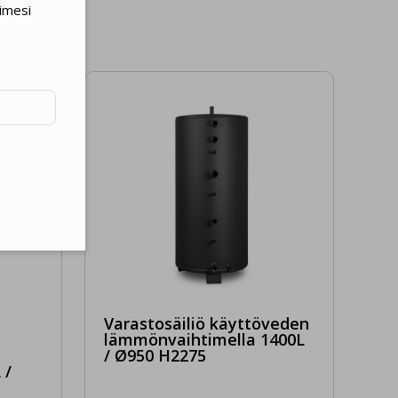
imesi
ton
liikenteen
ityjen
mme
Varastosäiliö käyttöveden
lämmönvaihtimella 1400L
ä
/ Ø950 H2275
llenna
 /