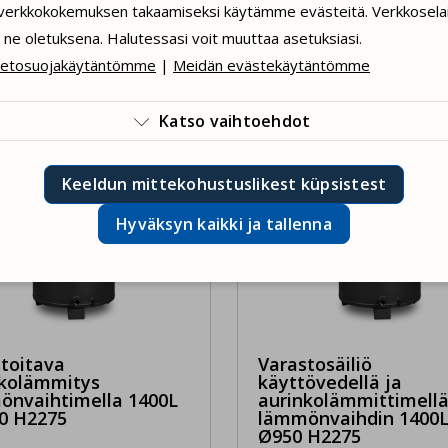
verkkokokemuksen takaamiseksi käytämme evästeitä. Verkkosela
ne oletuksena. Halutessasi voit muuttaa asetuksiasi.
ietosuojakäytäntömme
|
Meidän evästekäytäntömme
Katso vaihtoehdot

tämme teknisiä evästeitä, jotka ovat välttämättömiä verkkosivus
Keeldun mittekohustuslikest küpsistest
innalle. Laillisesti pakolliset evästeet.
Hyväksyn kaikki ja tallenna
ksyn tilastolliset evästeet. Ne mahdollistavat esimerkiksi verkko
rannan.
ksyn palautepalautteen evästeet. Käytämme niitä sinulle räätälö
ossisältöjen avulla.
äksyn henkilökohtaisointevälineet. Käytämme niitä tallentaakse
ltymyksesi.
toitava
Varastosäiliö
nkolämmitys
käyttövedellä ja
önvaihtimella 1400L
aurinkolämmittimell
Hyväksyn ja ta
0 H2275
lämmönvaihdin 1400L
Ø950 H2275