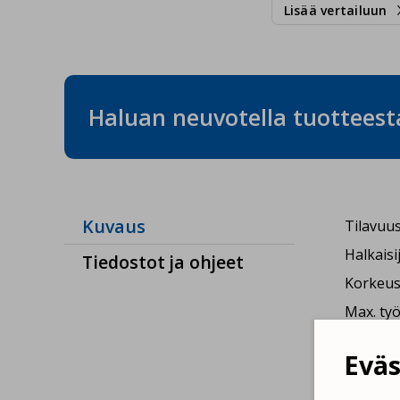
Lisää vertailuun
Haluan neuvotella tuotteest
Kuvaus
Tilavuus
Halkaisi
Tiedostot ja ohjeet
Korkeus
Max. työ
Paino: 1
Eväs
Max. läm