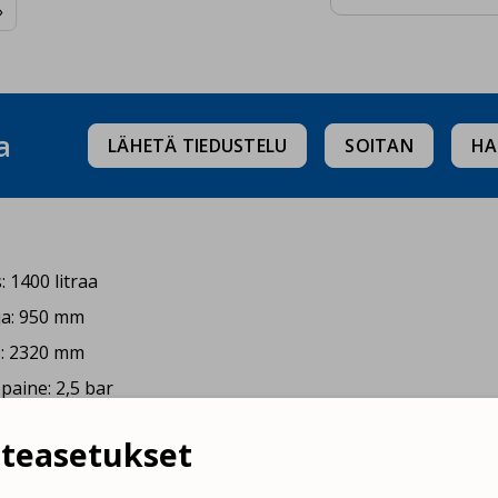

a
LÄHETÄ TIEDUSTELU
SOITAN
HA
: 1400 litraa
ja: 950 mm
: 2320 mm
paine: 2,5 bar
85 kg
teasetukset
pötila: 95°C