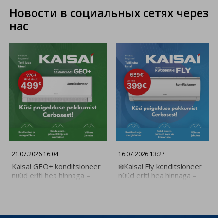
Новости в социальных сетях через
Я соглашаюсь и сохраняю
нас
21.07.2026 16:04
16.07.2026 13:27
Kaisai GEO+ konditsioneer
❄️Kaisai Fly konditsioneer
nüüd eriti hea hinnaga –
nüüd eriti hea hinnaga –
ainult 499€! Kogenud
ainult 399€! Kogenud
Cerbose paigaldajad
Cerbose paigaldajad
tagavad kiire ja kvaliteetse
tagavad kiire ja kvaliteetse
paigalduse. Küsi paigalduse
paigalduse. Küsi paigalduse