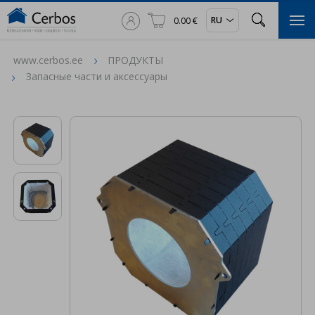



RU
0.00 €

www.cerbos.ee
ПРОДУКТЫ
Запасные части и аксессуары