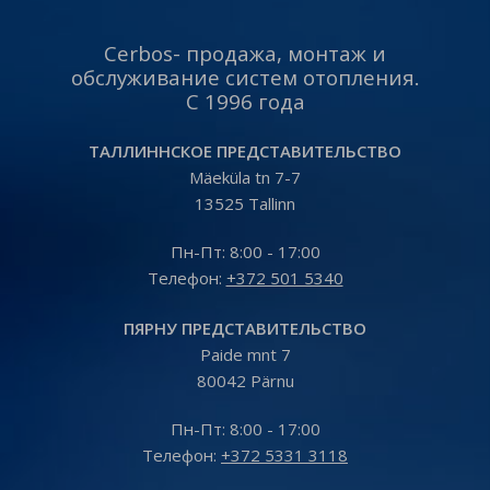
pakkumist 👇
pakkumist 👇
https://www.cerbos.ee/et/paring?
https://www.cerbos.ee/et/pa
t=install Vaata toodet 👇
t=install Vaata toodet 👇
Cerbos- продажа, монтаж и
https://www.cerbos.ee/et/tootevalik/konditsioneerid-
https://www.cerbos.ee/
обслуживание систем отопления.
271-c…
…/konditsioneer-kaisai-fly-
С 1996 года
09-26-09-3…
ТАЛЛИННСКОЕ ПРЕДСТАВИТЕЛЬСТВО
Mäeküla tn 7-7
13525 Tallinn
Пн-Пт: 8:00 - 17:00
Телефон:
+372 501 5340
ПЯРНУ ПРЕДСТАВИТЕЛЬСТВО
Paide mnt 7
80042 Pärnu
Пн-Пт: 8:00 - 17:00
Tелефон:
+372 5331 3118