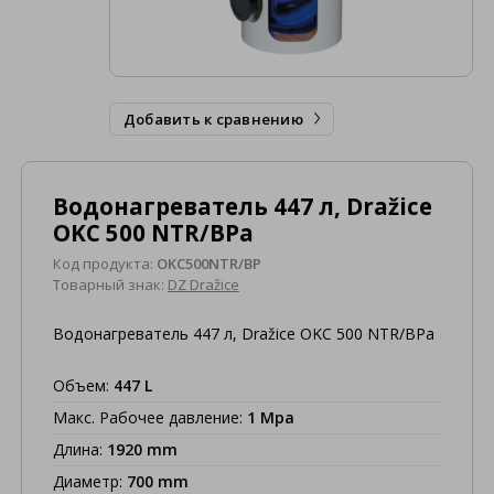
Добавить к сравнению

Водонагреватель 447 л, Dražice
OKC 500 NTR/BPa
Код продукта:
OKC500NTR/BP
Товарный знак:
DZ Dražice
Водонагреватель 447 л, Dražice OKC 500 NTR/BPa
Объем
:
447
L
Макс. Рабочее давление
:
1
Mpa
Длина
:
1920
mm
Диаметр
:
700
mm