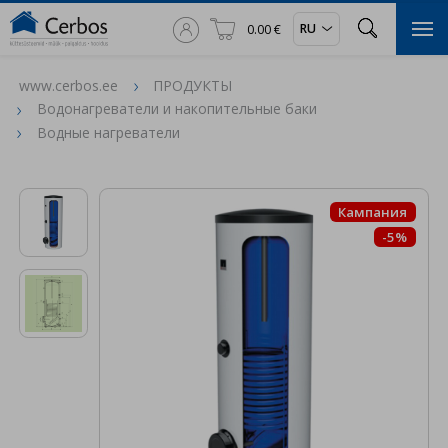



RU
0.00 €

www.cerbos.ee
ПРОДУКТЫ
Водонагреватели и накопительные баки
Водные нагреватели
Кампания
-5%