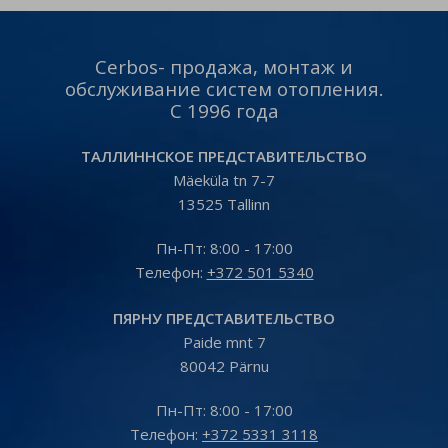
paigalduse. Küsi paigalduse
paigalduse. Küsi paigalduse
pakkumist 👇
pakkumist 👇
https://www.cerbos.ee/et/paring?
https://www.cerbos.ee/et/pa
t=install Vaata toodet 👇
t=install Vaata toodet 👇
Cerbos- продажа, монтаж и
https://www.cerbos.ee/et/tootevalik/konditsioneerid-
https://www.cerbos.ee/
обслуживание систем отопления.
271-c…
…/konditsioneer-kaisai-fly-
С 1996 года
09-26-09-3…
ТАЛЛИННСКОЕ ПРЕДСТАВИТЕЛЬСТВО
Mäeküla tn 7-7
13525 Tallinn
Пн-Пт: 8:00 - 17:00
Телефон:
+372 501 5340
ПЯРНУ ПРЕДСТАВИТЕЛЬСТВО
Paide mnt 7
80042 Pärnu
Пн-Пт: 8:00 - 17:00
Tелефон:
+372 5331 3118