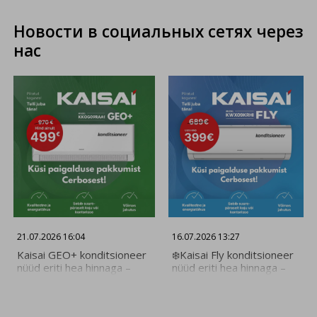
Новости в социальных сетях через
нас
21.07.2026 16:04
16.07.2026 13:27
Kaisai GEO+ konditsioneer
❄️Kaisai Fly konditsioneer
nüüd eriti hea hinnaga –
nüüd eriti hea hinnaga –
ainult 499€! Kogenud
ainult 399€! Kogenud
Cerbose paigaldajad
Cerbose paigaldajad
tagavad kiire ja kvaliteetse
tagavad kiire ja kvaliteetse