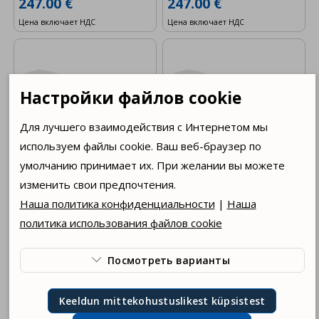
247.00 €
247.00 €
Цена включает НДС
Цена включает НДС
Настройки файлов cookie
Для лучшего взаимодействия с Интернетом мы
используем файлы cookie. Ваш веб-браузер по
умолчанию принимает их. При желании вы можете
изменить свои предпочтения.
Обогреватель TJ G, 4,5
Обогреватель TJ G, 6
кВт, 1 1/2" Dražice
кВт, 1 1/2" Dražice +
Наша политика конфиденциальности
|
Наша
регулятор
политика использования файлов cookie
252.01 €
252.01 €
Цена включает НДС
Цена включает НДС
Посмотреть варианты

Мы используем технические файлы cookie,
Keeldun mittekohustuslikest küpsistest
необходимые для функционирования сайта.