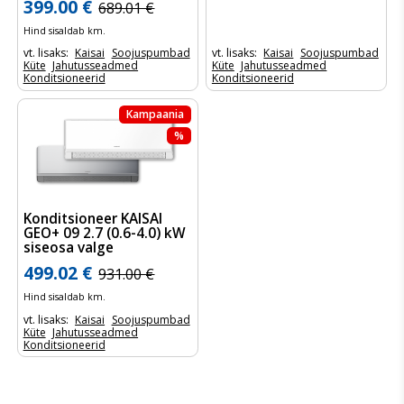
399.00 €
689.01 €
Hind sisaldab km.
vt. lisaks:
Kaisai
Soojuspumbad
vt. lisaks:
Kaisai
Soojuspumbad
Küte
Jahutusseadmed
Küte
Jahutusseadmed
Konditsioneerid
Konditsioneerid
Kampaania
%
Konditsioneer KAISAI
GEO+ 09 2.7 (0.6-4.0) kW
siseosa valge
499.02 €
931.00 €
Hind sisaldab km.
vt. lisaks:
Kaisai
Soojuspumbad
Küte
Jahutusseadmed
Konditsioneerid