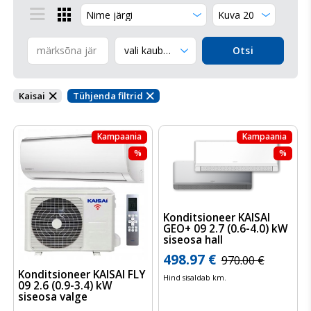


vali kaubamärk
Otsi
Kaisai
Tühjenda filtrid


Kampaania
Kampaania
%
%
Konditsioneer KAISAI
GEO+ 09 2.7 (0.6-4.0) kW
siseosa hall
498.97 €
970.00 €
Konditsioneer KAISAI FLY
Hind sisaldab km.
09 2.6 (0.9-3.4) kW
siseosa valge