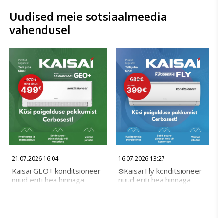
Uudised meie sotsiaalmeedia
vahendusel
21.07.2026 16:04
16.07.2026 13:27
Kaisai GEO+ konditsioneer
❄️Kaisai Fly konditsioneer
nüüd eriti hea hinnaga –
nüüd eriti hea hinnaga –
ainult 499€! Kogenud
ainult 399€! Kogenud
Cerbose paigaldajad
Cerbose paigaldajad
tagavad kiire ja kvaliteetse
tagavad kiire ja kvaliteetse
paigalduse. Küsi paigalduse
paigalduse. Küsi paigalduse