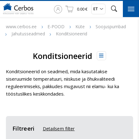



ET
0.00 €

www.cerbos.ee
E-POOD
Küte
Soojuspumbad
Jahutusseadmed
Konditsioneerid
Konditsioneerid

Konditsioneerid on seadmed, mida kasutatakse
siseruumide temperatuuri, niiskuse ja õhukvaliteedi
reguleerimiseks, pakkudes mugavust nii elamu- kui ka
tööstuslikes keskkondades.
Filtreeri
Detailsem filter