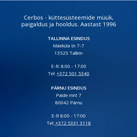
pakkumist 👇
pakkumist 👇
https://www.cerbos.ee/et/paring?
https://www.cerbos.ee/et/pa
t=install Vaata toodet 👇
t=install Vaata toodet 👇
Cerbos - küttesüsteemide müük,
https://www.cerbos.ee/et/tootevalik/konditsioneerid-
https://www.cerbos.ee/
paigaldus ja hooldus. Aastast 1996
271-c…
…/konditsioneer-kaisai-fly-
09-26-09-3…
TALLINNA ESINDUS
Mäeküla tn 7-7
13525 Tallinn
E-R: 8:00 - 17:00
Tel:
+372 501 5340
PÄRNU ESINDUS
Paide mnt 7
80042 Pärnu
E-R 8:00 - 17:00
Tel:
+372 5331 3118